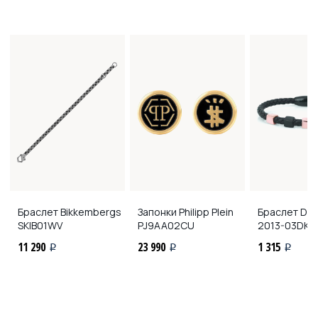
Браслет Bikkembergs
Запонки Philipp Plein
Браслет Dani
SKIB01WV
PJ9AA02CU
2013-03DK
11 290
23 990
1 315
i
i
i