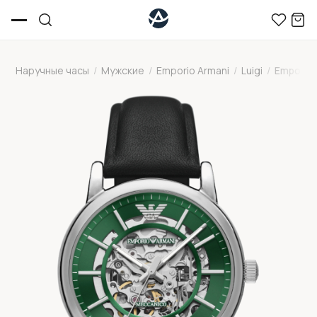
Наручные часы
/
Мужские
/
Emporio Armani
/
Luigi
/
Emporio