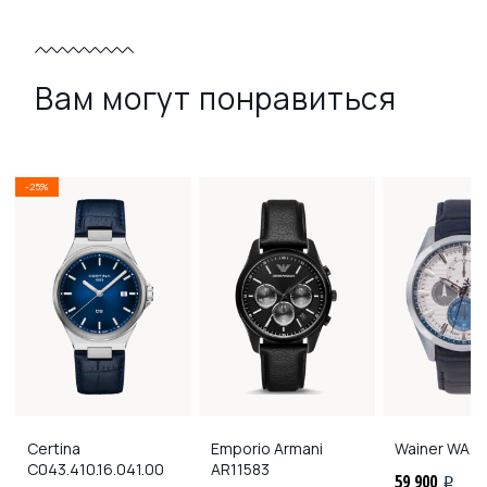
Вам могут понравиться
-25%
Certina
Emporio Armani
Wainer
WA.1
C043.410.16.041.00
AR11583
59 900
i