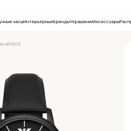
учные часы
Интерьерные
Бренды
Украшения
Аксессуары
Расп
ni AR11573