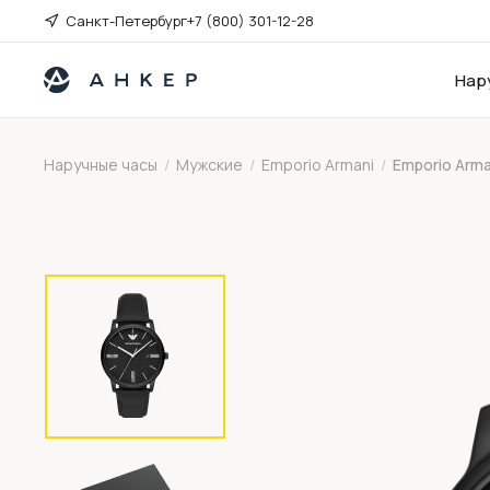
Санкт-Петербург
+7 (800) 301-12-28
Нар
Наручные часы
/
Мужские
/
Emporio Armani
/
Emporio Arma