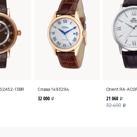
62A52-13BR
Слава
1493294
Orient
RA-AC0F
32 000
21 060
i
i
32 400
i