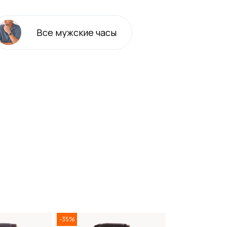
Все
мужские
часы
-35%
-35%