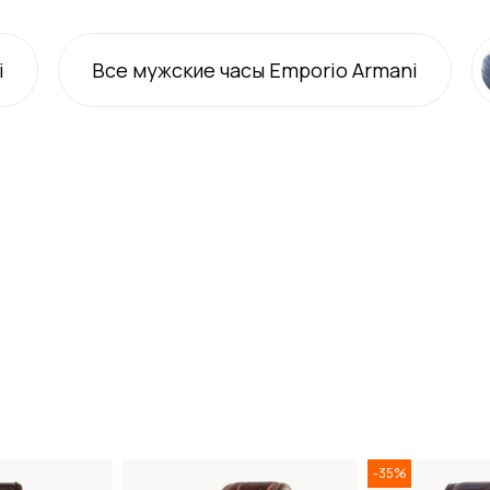
i
Все
мужские
часы Emporio Armani
-35%