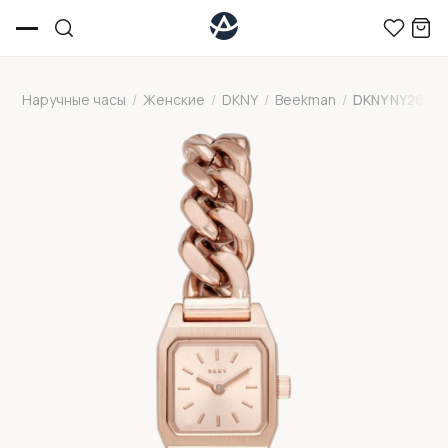
Наручные часы
/
Женские
/
DKNY
/
Beekman
/
DKNY NY2668