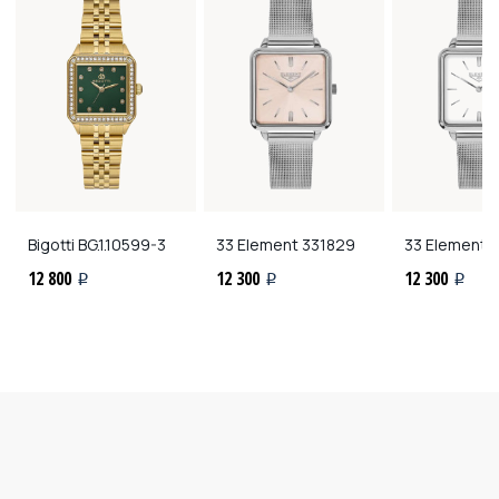
Bigotti
BG.1.10599-3
33 Element
331829
33 Element
3
12 800
12 300
12 300
i
i
i