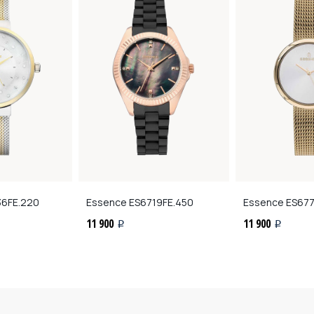
6FE.220
Essence
ES6719FE.450
Essence
ES677
11 900
11 900
i
i