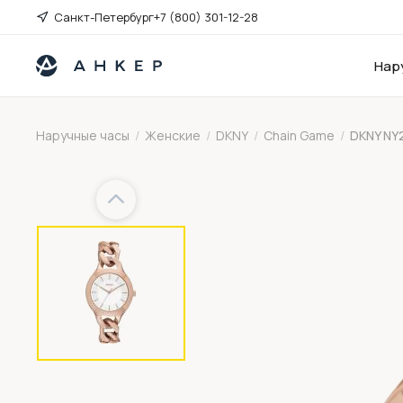
Санкт-Петербург
+7 (800) 301-12-28
Нар
Наручные часы
/
Женские
/
DKNY
/
Chain Game
/
DKNY NY
Previous