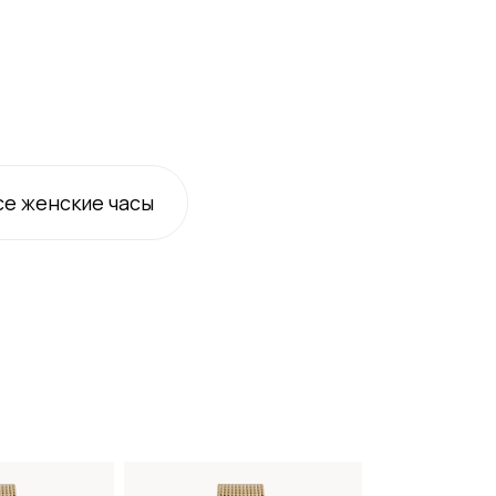
се
женские
часы