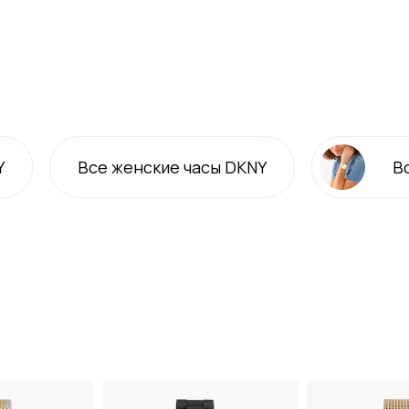
Y
Все
женские
часы DKNY
В