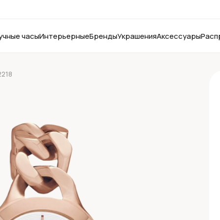
учные часы
Интерьерные
Бренды
Украшения
Аксессуары
Расп
2218