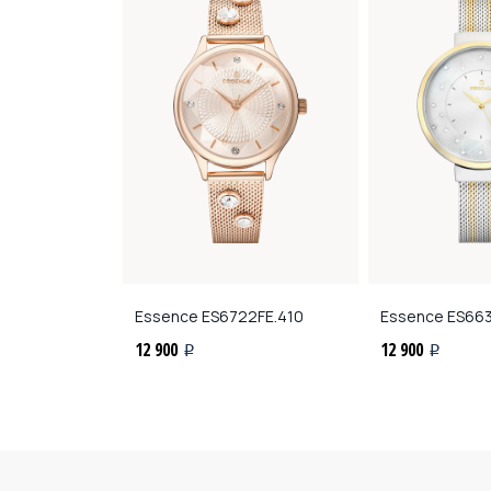
9.2336.4.04
Essence
ES6722FE.410
Essence
ES663
12 900
12 900
i
i