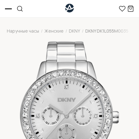
Наручные часы
/
Женские
/
DKNY
/
DKNY DK1L055M0035