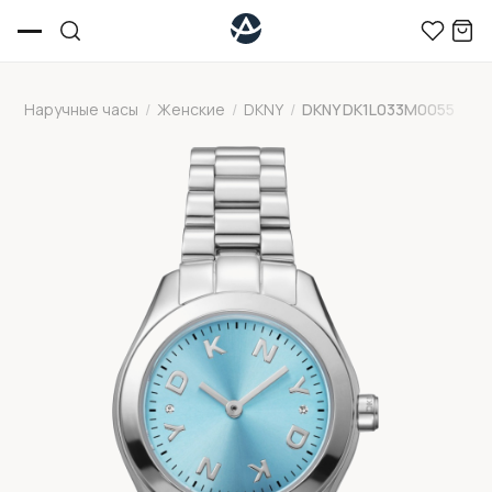
Наручные часы
/
Женские
/
DKNY
/
DKNY DK1L033M0055