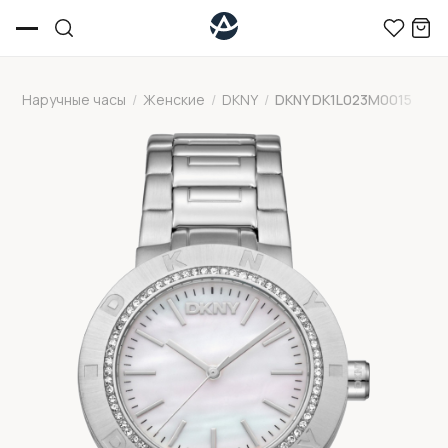
Наручные часы
/
Женские
/
DKNY
/
DKNY DK1L023M0015