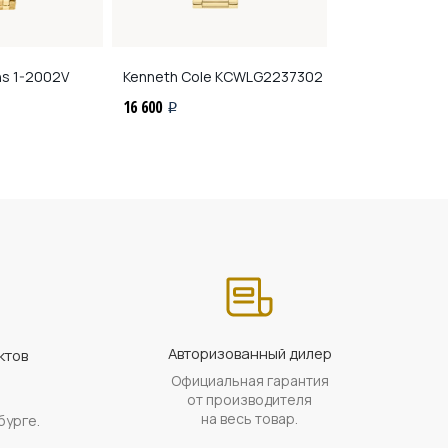
ns
1-2002V
Kenneth Cole
KCWLG2237302
Jacques Lema
16 600
16 090
i
i
Авторизованный дилер
ктов
Официальная гарантия
а
от производителя
на весь товар.
бурге.