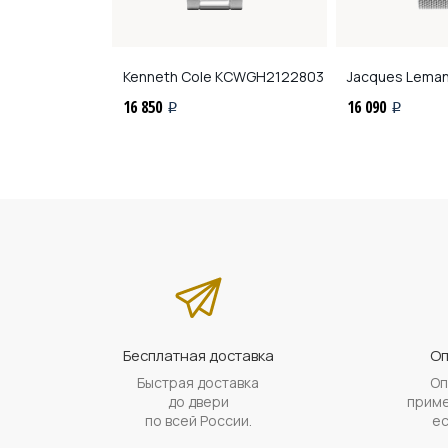
ns
1-2024W
Kenneth Cole
KCWGH2122803
Jacques Lema
16 850
16 090
i
i
Бесплатная доставка
Оп
Быстрая доставка
Оп
до двери
приме
по всей России.
ес