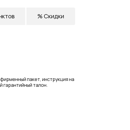
нктов
% Скидки
 фирменный пакет, инструкция на
й гарантийный талон.