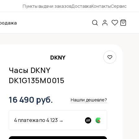
Пункты выдачи заказов
Доставка
Контакты
Сервис
родажа
DKNY
Часы DKNY
DK1G135M0015
16 490 руб.
Нашли дешевле?
4 платежа по
4 123
→