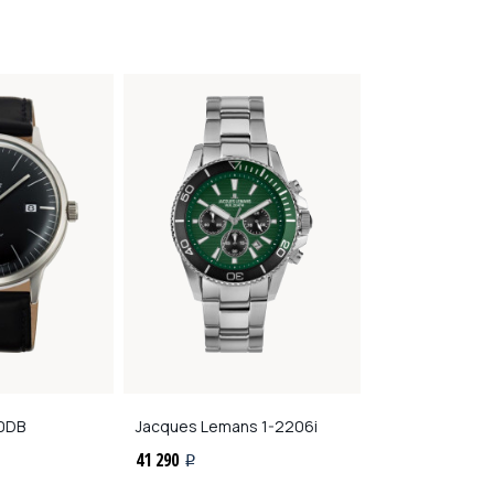
0DB
Jacques Lemans
1-2206i
Jacques Lema
41 290
32 190
i
i