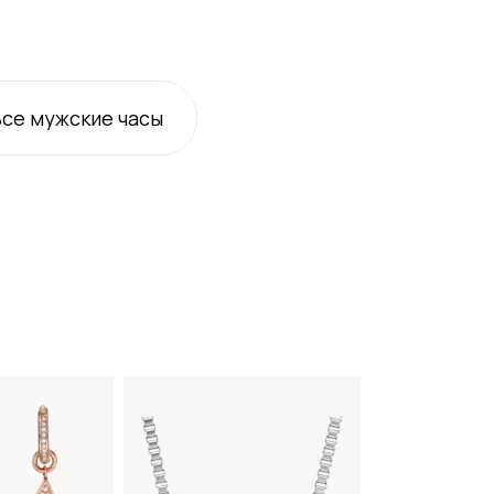
Все
мужские
часы