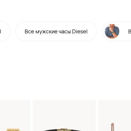
l
Все
мужские
часы Diesel