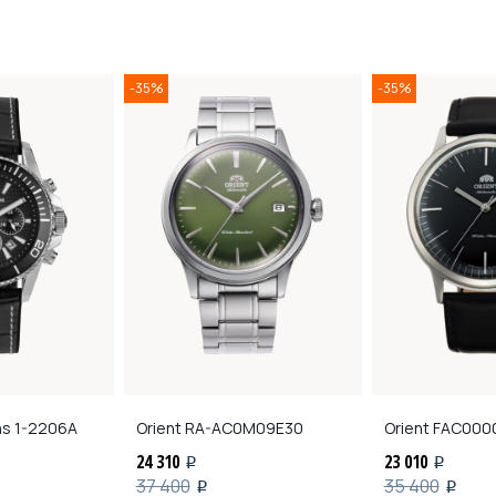
-35%
-35%
ns
1-2206A
Orient
RA-AC0M09E30
Orient
FAC000
24 310
23 010
i
i
37 400
35 400
i
i