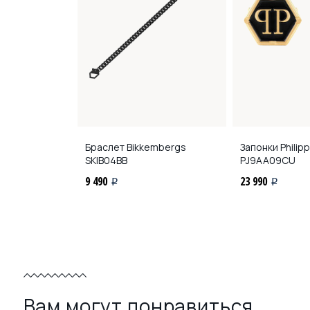
Браслет Bikkembergs
Запонки Philipp
SKIB04BB
PJ9AA09CU
9 490
23 990
i
i
Вам могут понравиться