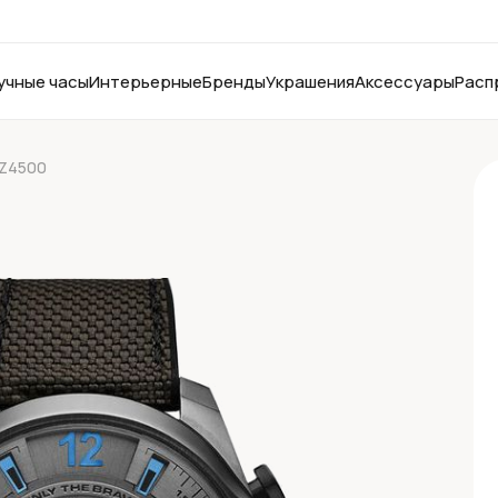
учные часы
Интерьерные
Бренды
Украшения
Аксессуары
Расп
DZ4500