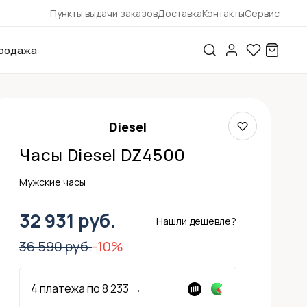
Пункты выдачи заказов
Доставка
Контакты
Сервис
родажа
Diesel
Часы Diesel DZ4500
Мужские часы
32 931 руб.
Нашли дешевле?
36 590 руб.
-10%
4 платежа по
8 233
→