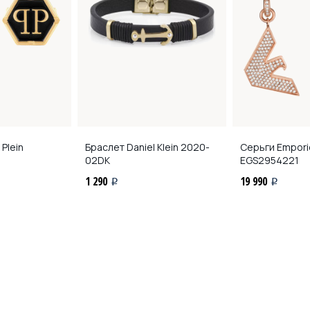
 Plein
Браслет Daniel Klein
2020-
Серьги Empori
02DK
EGS2954221
1 290
19 990
i
i