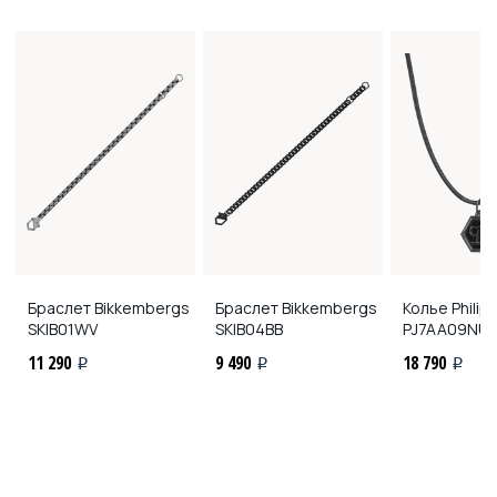
Браслет Bikkembergs
Браслет Bikkembergs
Колье Philipp
SKIB01WV
SKIB04BB
PJ7AA09NU
11 290
9 490
18 790
i
i
i