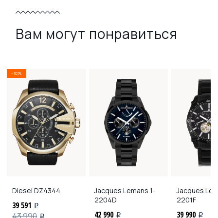
Вам могут понравиться
-10%
Diesel
DZ4344
Jacques Lemans
1-
Jacques Le
2204D
2201F
39 591
i
42 990
39 990
43 990
i
i
i