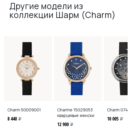
Другие модели из
коллекции Шарм (Charm)
Charm
50009001
Charmе
15029053
Charm
07402
кварцевые женски
8 440
10 005
i
i
12 900
i