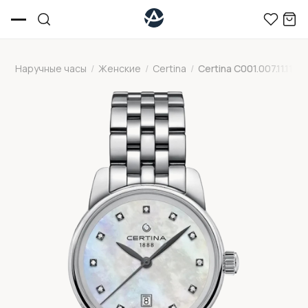
Наручные часы
/
Женские
/
Certina
/
Certina C001.007.11.116.