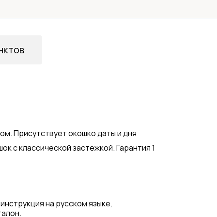
нктов
ом. Присутствует окошко даты и дня
ок с классической застежкой. Гарантия 1
 инструкция на русском языке,
талон.