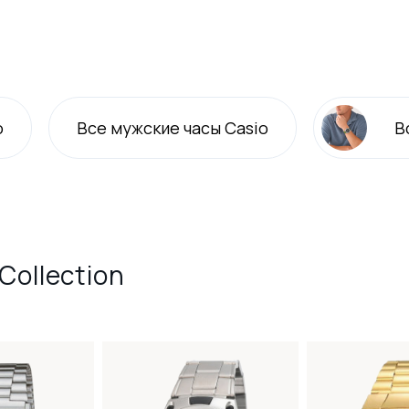
o
Все
мужские
часы Casio
В
Collection