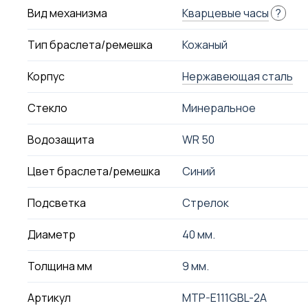
Вид механизма
Кварцевые часы
?
Тип браслета/ремешка
Кожаный
Корпус
Нержавеющая сталь
Стекло
Минеральное
Водозащита
WR 50
Цвет браслета/ремешка
Синий
Подсветка
Стрелок
Диаметр
40 мм.
Толщина мм
9 мм.
Артикул
MTP-E111GBL-2A