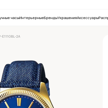
учные часы
Интерьерные
Бренды
Украшения
Аксессуары
Расп
P-E111GBL-2A