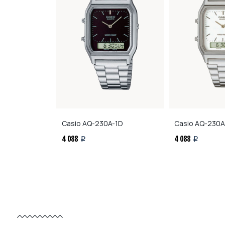
D-1A1
Casio
AQ-230A-1D
Casio
AQ-230A
4 088
4 088
i
i