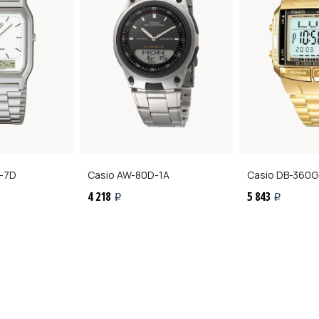
-7D
Casio
AW-80D-1A
Casio
DB-360G
4 218
5 843
i
i