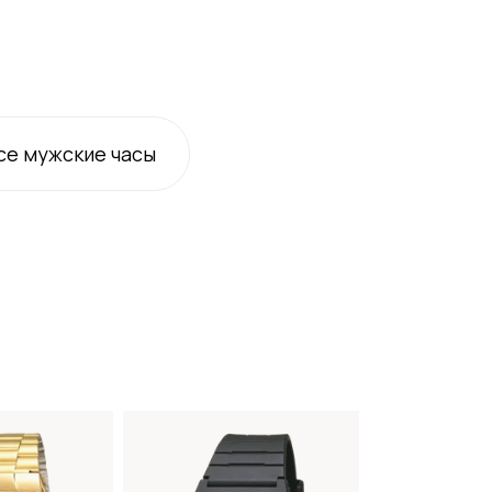
се
мужские
часы