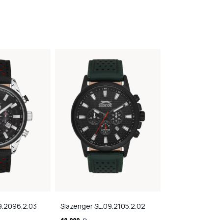
9.2096.2.03
Slazenger
SL.09.2105.2.02
Slazenger
SL.0