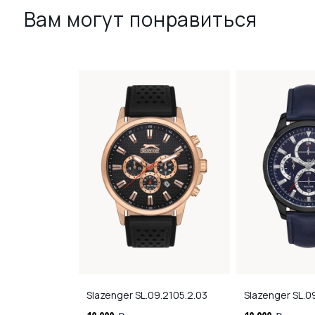
Вам могут понравиться
9.2124.2.03
Slazenger
SL.09.2105.2.03
Slazenger
SL.09