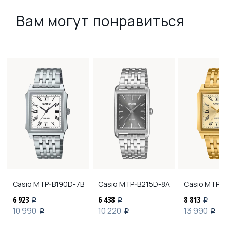
Вам могут понравиться
Casio
MTP-B190D-7B
Casio
MTP-B215D-8A
Casio
MTP-B
6 923
6 438
8 813
i
i
i
10 990
10 220
13 990
i
i
i