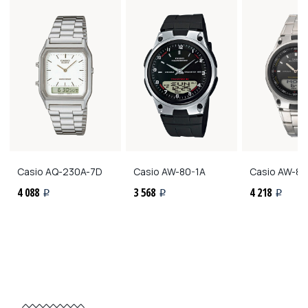
Casio
AQ-230A-7D
Casio
AW-80-1A
Casio
AW-80
4 088
3 568
4 218
i
i
i