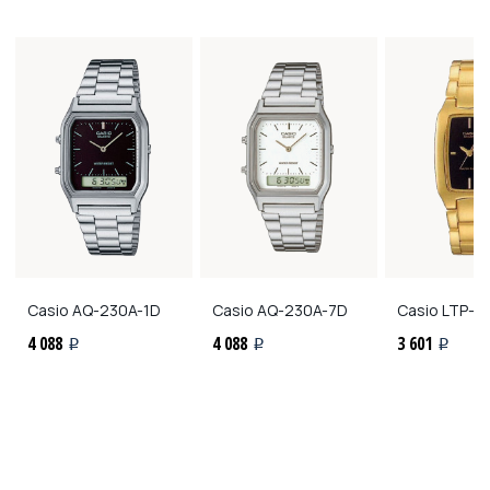
Casio
AQ-230A-1D
Casio
AQ-230A-7D
Casio
LTP-1
4 088
4 088
3 601
i
i
i