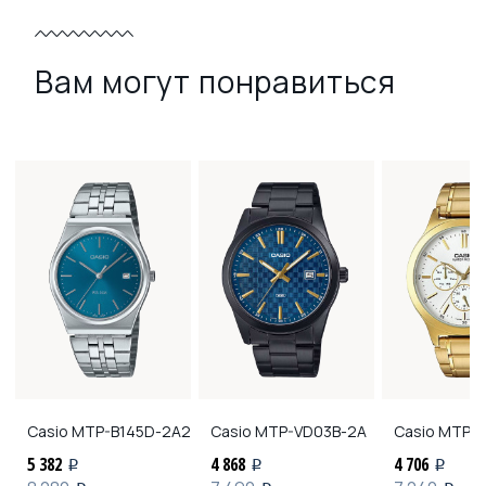
Вам могут понравиться
Casio
MTP-B145D-2A2
Casio
MTP-VD03B-2A
Casio
MTP-V
5 382
4 868
4 706
i
i
i