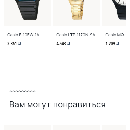
Casio
F-105W-1A
Casio
LTP-1170N-9A
Casio
MQ-24
2 361
4 543
1 209
i
i
i
Вам могут понравиться