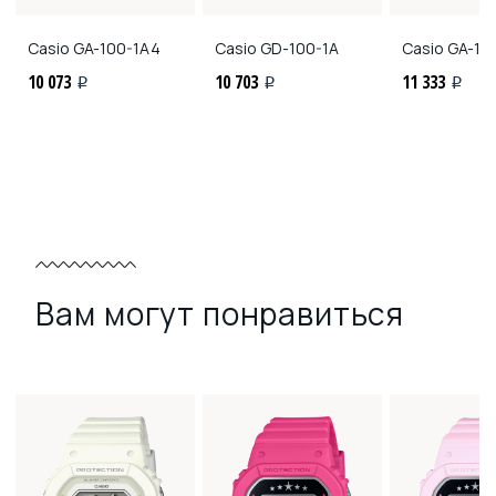
Casio
GA-100-1A4
Casio
GD-100-1A
Casio
GA-10
10 073
10 703
11 333
i
i
i
Вам могут понравиться