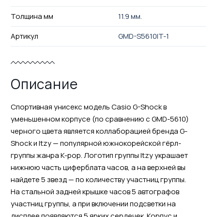
Толщина мм
11.9 мм.
Артикул
GMD-S5610IT-1
Описание
Спортивная унисекс модель Casio G-Shock в
уменьшенном корпусе (по сравнению с GMD-5610)
черного цвета является коллаборацией бренда G-
Shock и Itzy — популярной южнокорейской гёрл-
группы жанра K-pop. Логотип группы Itzy украшает
нижнюю часть циферблата часов, а на верхней вы
найдете 5 звезд — по количеству участниц группы.
На стальной задней крышке часов 5 автографов
участниц группы, а при включении подсветки на
дисплее появляются 5 ярких сердечек. Корпус и