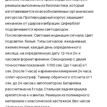
ремешок выполнены из биопластика, который
изготавливается из возобновляемых органических
ресурсов. Противоударный корпус защищает
механизм от ударов и вибрации. Циферблат
подсвечивается ярким светодиодом.
Послесвечение. Световая индикация сигнала. Цвет
подсветки: белый. Типы сигналов: ежедневный,
ежемесячный, каждый день определенного
месяца, на определенную дату. 12-ти и 24-х
часовой формат времени. Секундомер с двумя
точностями показаний: 1/100 сек. (до 1 часа) и 1
сек. (после 1 часа) и временем измерения 24 часа,
сплит-хронограф. Таймер обратного отсчета от 1
сек. до 24 часов с автоповтором. Батарейка
рассчитана на 3 года. Стальная задняя крышка
крепится на 4-х винтах. Ремешок из полимерного
материала с классической застежкой. Вес часов
42 грамма. Гарантия 1 год.