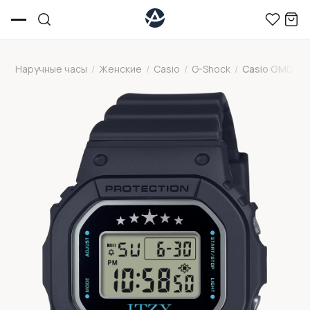
Наручные часы
/
Женские
/
Casio
/
G-Shock
/
Casio GMD-S5