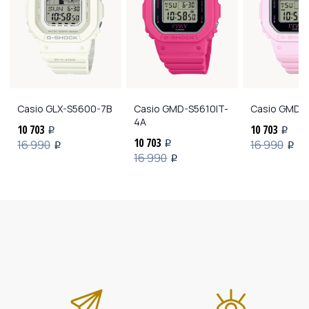
Casio
GLX-S5600-7B
Casio
GMD-S5610IT-
Casio
GMD-S
4A
10 703
10 703
i
i
10 703
16 990
16 990
i
i
i
16 990
i