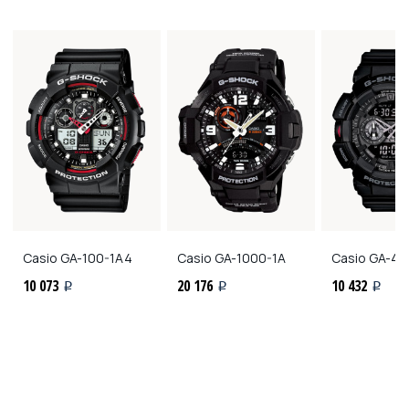
Casio
GA-100-1A4
Casio
GA-1000-1A
Casio
GA-40
10 073
20 176
10 432
i
i
i