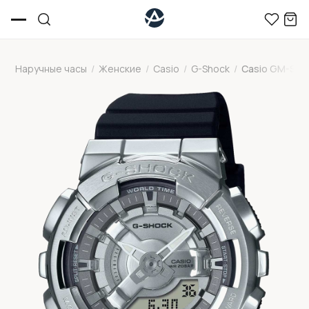
Наручные часы
/
Женские
/
Casio
/
G-Shock
/
Casio GM-S11