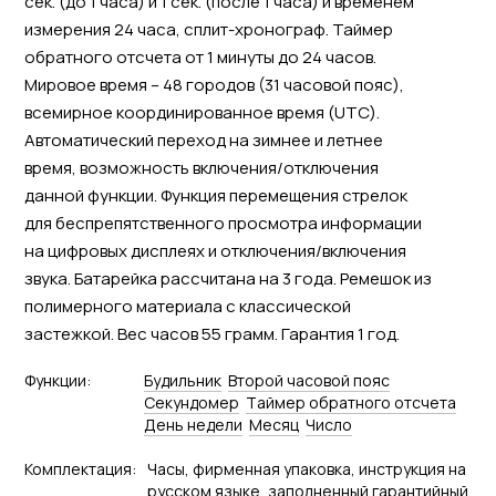
сек. (до 1 часа) и 1 сек. (после 1 часа) и временем
измерения 24 часа, сплит-хронограф. Таймер
обратного отсчета от 1 минуты до 24 часов.
Мировое время – 48 городов (31 часовой пояс),
всемирное координированное время (UTC).
Автоматический переход на зимнее и летнее
время, возможность включения/отключения
данной функции. Функция перемещения стрелок
для беспрепятственного просмотра информации
на цифровых дисплеях и отключения/включения
звука. Батарейка рассчитана на 3 года. Ремешок из
полимерного материала с классической
застежкой. Вес часов 55 грамм. Гарантия 1 год.
Функции:
Будильник
Второй часовой пояс
Секундомер
Tаймер обратного отсчета
День недели
Месяц
Число
Комплектация:
Часы, фирменная упаковка, инструкция на
русском языке, заполненный гарантийный