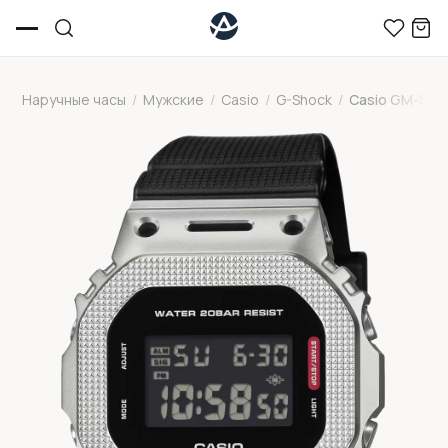
Наручные часы
/
Мужские
/
Casio
/
G-Shock
/
Casio GM-560