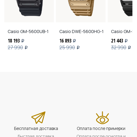
Casio
GM-5600UB-1
Casio
DWE-5600HG-1
Casio
GM-56
18 193
16 893
21 443
i
i
i
27 990
25 990
32 990
i
i
i
Бесплатная доставка
Оплата после примерки
Быстрая доставка
Оплата после осмотра и