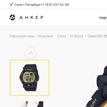
Санкт-Петербург
+7 (812) 627-64-58
Нар
Наручные часы
/
Мужские
/
Casio
/
G-Shock
/
Casio GD-3
Previous