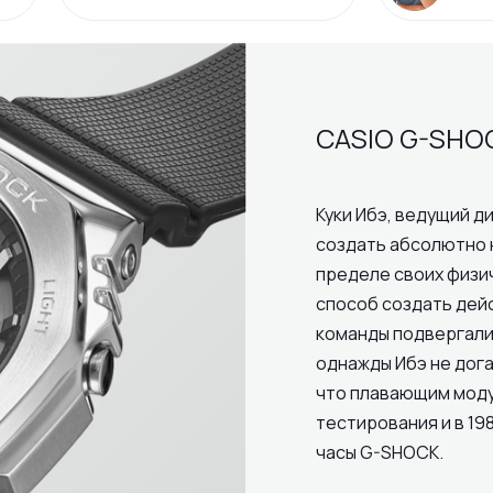
CASIO G-SHO
Куки Ибэ, ведущий ди
создать абсолютно 
пределе своих физи
способ создать дей
команды подвергали
однажды Ибэ не дога
что плавающим модул
тестирования и в 19
часы G-SHOCK.