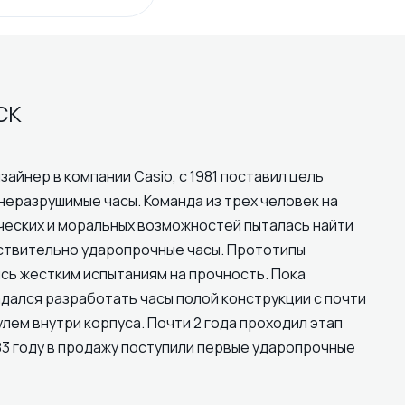
CK
зайнер в компании Casio, с 1981 поставил цель
неразрушимые часы. Команда из трех человек на
ческих и моральных возможностей пыталась найти
ствительно ударопрочные часы. Прототипы
сь жестким испытаниям на прочность. Пока
дался разработать часы полой конструкции с почти
ем внутри корпуса. Почти 2 года проходил этап
83 году в продажу поступили первые ударопрочные