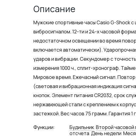
Описание
Мужские спортивные часы Casio G-Shock 
вибросигналом. 12-ти и 24-х часовой форм
недостаточном освещении во время поворо
включается автоматически). Ударопрочна
ударов и вибрации. Секундомер с точность
измерения 1000 ч., сплит-хронограф. Таймер
Мировое время. Ежечасный сигнал. Повтор с
(световая и вибрационная индикация сигн
кнопок. Элемент питания CR2032, срок служ
нержавеющей стали с креплением к корпусу
застежкой. Вес часов 75 грамм. Гарантия 1 
Функции:
Будильник
Второй часовой 
отсчета
День недели
Меся