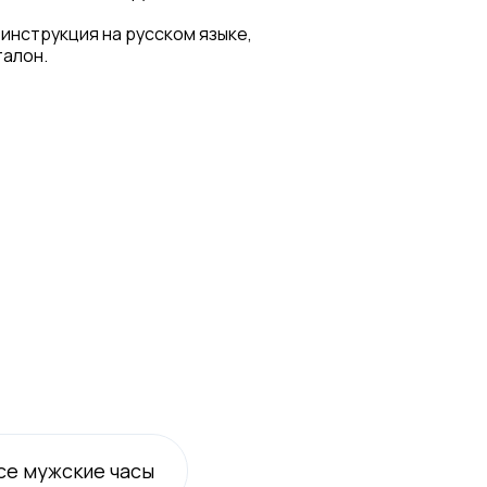
 инструкция на русском языке,
талон.
се
мужские
часы