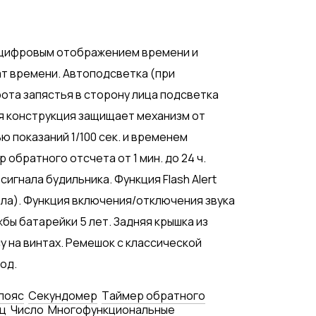
с цифровым отображением времени и
ат времени. Автоподсветка (при
та запястья в сторону лица подсветка
я конструкция защищает механизм от
ю показаний 1/100 сек. и временем
 обратного отсчета от 1 мин. до 24 ч.
игнала будильника. Функция Flash Alert
ала). Функция включения/отключения звука
бы батарейки 5 лет. Задняя крышка из
 на винтах. Ремешок с классической
год.
пояс
Секундомер
Tаймер обратного
ц
Число
Многофункциональные