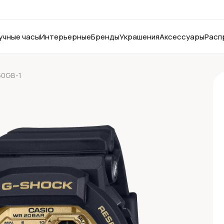
учные часы
Интерьерные
Бренды
Украшения
Аксессуары
Расп
50GB-1