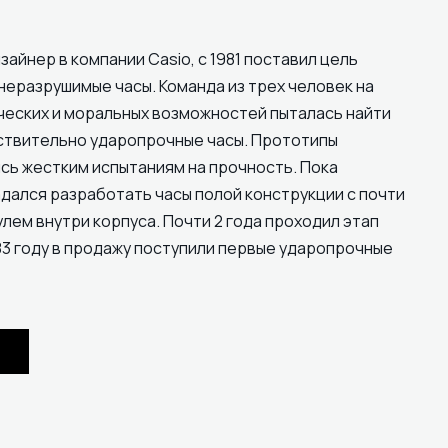
зайнер в компании Casio, с 1981 поставил цель
неразрушимые часы. Команда из трех человек на
ческих и моральных возможностей пыталась найти
ствительно ударопрочные часы. Прототипы
сь жестким испытаниям на прочность. Пока
дался разработать часы полой конструкции с почти
ем внутри корпуса. Почти 2 года проходил этап
83 году в продажу поступили первые ударопрочные