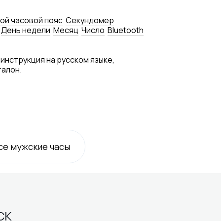
ой часовой пояс
Секундомер
День недели
Месяц
Число
Bluetooth
 инструкция на русском языке,
талон.
се
мужские
часы
CK