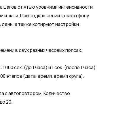
а шагов с пятью уровнями интенсивности
и и шаги. При подключении к смартфону
 день, а также копируют настройки
ени в двух разных часовых поясах.
100 сек. (до 1 часа) и 1 сек. (после 1 часа)
00 этапов (дата, время, время круга).
аса с автоповтором. Количество
до 20.