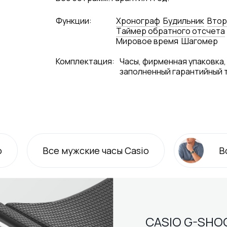
Функции:
Хронограф
Будильник
Втор
Tаймер обратного отсчета
Мировое время
Шагомер
Комплектация:
Часы, фирменная упаковка,
заполненный гарантийный 
o
Все
мужские
часы Casio
В
CASIO G-SHO