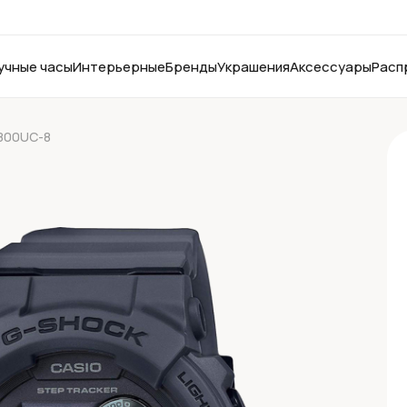
учные часы
Интерьерные
Бренды
Украшения
Аксессуары
Расп
800UC-8