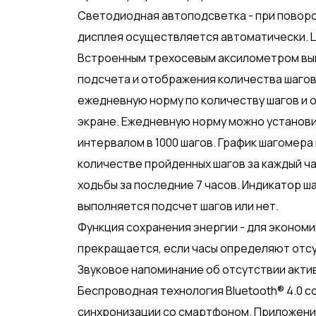
Светодиодная автоподсветка - при поворо
дисплея осуществляется автоматически. Ц
Встроенным трехосевым аксилометром вып
подсчета и отображения количества шагов 
ежедневную норму по количеству шагов и 
экране. Ежедневную норму можно установить
интервалом в 1000 шагов. График шагомер
количестве пройденных шагов за каждый ча
ходьбы за последние 7 часов. Индикатор 
выполняется подсчет шагов или нет.
Функция сохранения энергии - для эконом
прекращается, если часы определяют отсу
Звуковое напоминание об отсутствии акти
Беспроводная технология Bluetooth® 4.0 
синхронизации со смартфоном. Приложени