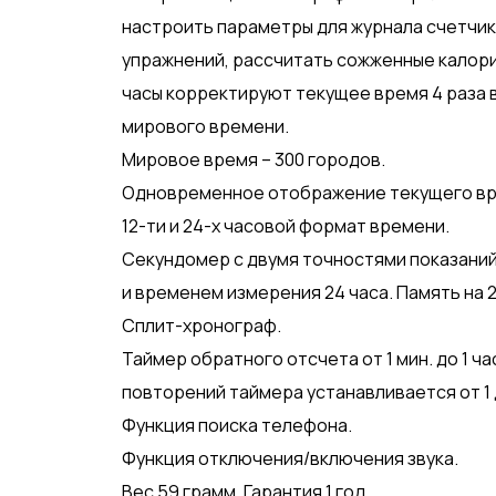
настроить параметры для журнала счетчик
упражнений, рассчитать сожженные калори
часы корректируют текущее время 4 раза в
мирового времени.
Мировое время – 300 городов.
Одновременное отображение текущего врем
12-ти и 24-х часовой формат времени.
Секундомер с двумя точностями показаний: 1/
и временем измерения 24 часа. Память на 2
Сплит-хронограф.
Таймер обратного отсчета от 1 мин. до 1 ч
повторений таймера устанавливается от 1 
Функция поиска телефона.
Функция отключения/включения звука.
Вес 59 грамм. Гарантия 1 год.