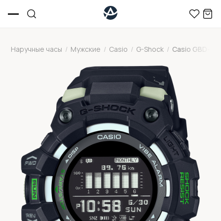
Наручные часы
/
Мужские
/
Casio
/
G-Shock
/
Casio GBD-10