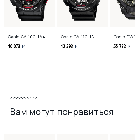
Casio
GA-100-1A4
Casio
GA-110-1A
Casio
GWG-1
10 073
12 593
55 782
i
i
i
Вам могут понравиться