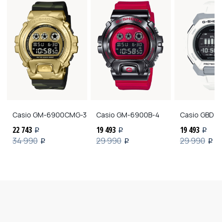
Casio
GM-6900CMG-3
Casio
GM-6900B-4
Casio
GBD-3
22 743
19 493
19 493
i
i
i
34 990
29 990
29 990
i
i
i