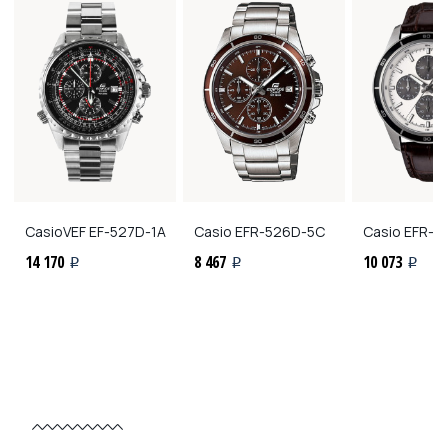
CasioVEF
EF-527D-1A
Casio
EFR-526D-5C
Casio
EFR-5
14 170
8 467
10 073
i
i
i