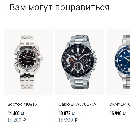
Вам могут понравиться
Восток
710916
Casio
EFV-570D-1A
DKNY
DK1G0
11 400
10 073
16 990
i
i
i
15 200
15 990
i
i