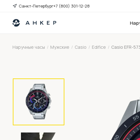
Санкт-Петербург
+7 (800) 301-12-28
Нар
Наручные часы
/
Мужские
/
Casio
/
Edifice
/
Casio EFR-57