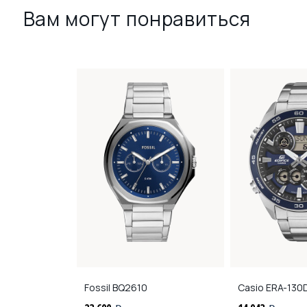
Вам могут понравиться
54.10.33
Fossil
BQ2610
Casio
ERA-130