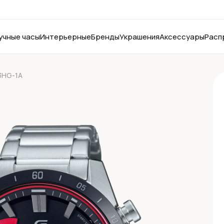
учные часы
Интерьерные
Бренды
Украшения
Аксессуары
Расп
3HG-1A