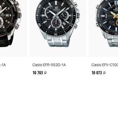
-1A
Casio
EFR-552D-1A
Casio
EFV-C10
10 703
10 073
i
i