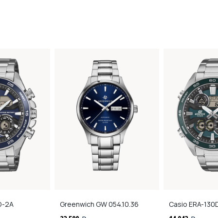
D-2A
Greenwich
GW 054.10.36
Casio
ERA-130