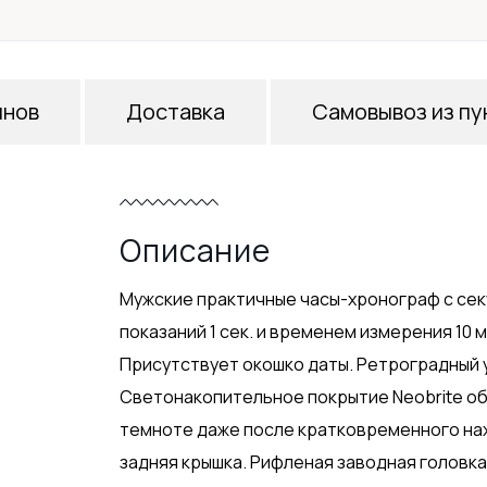
инов
Доставка
Самовывоз из пу
Описание
Мужские практичные часы-хронограф с се
показаний 1 сек. и временем измерения 10 м
Присутствует окошко даты. Ретроградный 
Светонакопительное покрытие Neobrite о
темноте даже после кратковременного на
задняя крышка. Рифленая заводная головк