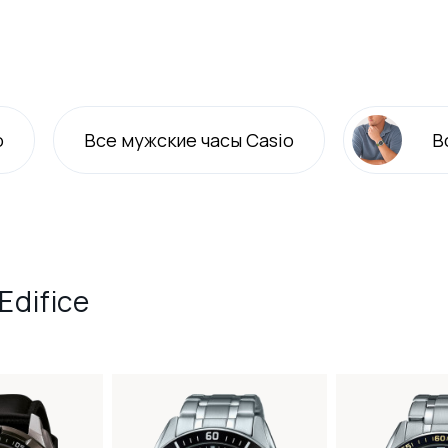
o
Все
мужские
часы Casio
В
Edifice