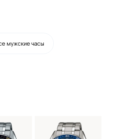
се
мужские
часы