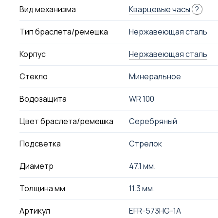
Вид механизма
Кварцевые часы
?
Тип браслета/ремешка
Нержавеющая сталь
Корпус
Нержавеющая сталь
Стекло
Минеральное
Водозащита
WR 100
Цвет браслета/ремешка
Серебряный
Подсветка
Стрелок
Диаметр
47.1 мм.
Толщина мм
11.3 мм.
Артикул
EFR-573HG-1A