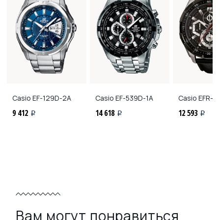
Casio
EF-129D-2A
Casio
EF-539D-1A
Casio
EFR-53
9 412
14 618
12 593
i
i
i
Вам могут понравиться