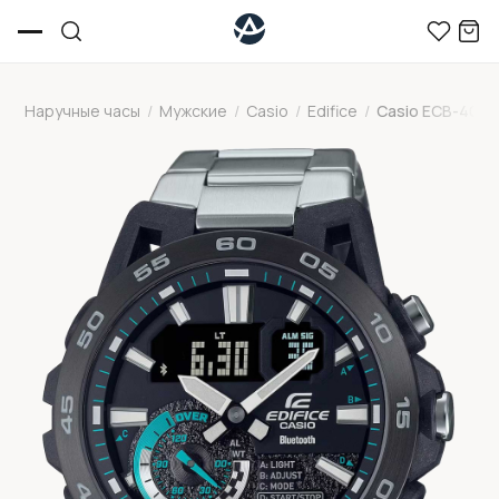
Наручные часы
/
Мужские
/
Casio
/
Edifice
/
Casio ECB-40DB