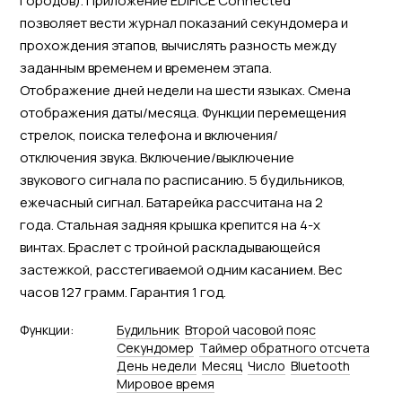
городов). Приложение EDIFICE Connected
позволяет вести журнал показаний секундомера и
прохождения этапов, вычислять разность между
заданным временем и временем этапа.
Отображение дней недели на шести языках. Смена
отображения даты/месяца. Функции перемещения
стрелок, поиска телефона и включения/
отключения звука. Включение/выключение
звукового сигнала по расписанию. 5 будильников,
ежечасный сигнал. Батарейка рассчитана на 2
года. Стальная задняя крышка крепится на 4-х
винтах. Браслет с тройной раскладывающейся
застежкой, расстегиваемой одним касанием. Вес
часов 127 грамм. Гарантия 1 год.
Функции:
Будильник
Второй часовой пояс
Секундомер
Tаймер обратного отсчета
День недели
Месяц
Число
Bluetooth
Мировое время