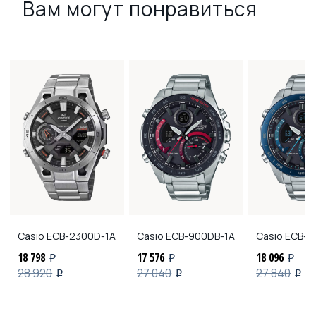
Вам могут понравиться
Casio
ECB-2300D-1A
Casio
ECB-900DB-1A
Casio
ECB-9
18 798
17 576
18 096
i
i
i
28 920
27 040
27 840
i
i
i