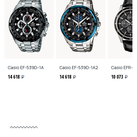
Casio
EF-539D-1A
Casio
EF-539D-1A2
Casio
EFR-5
14 618
14 618
10 073
i
i
i