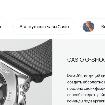
o
Все
мужские
часы Casio
В
CASIO G-SHO
Куки Ибэ, ведущий ди
создать абсолютно 
пределе своих физи
способ создать дей
команды подвергали