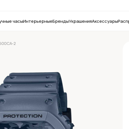
учные часы
Интерьерные
Бренды
Украшения
Аксессуары
Расп
600CA-2