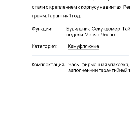
стали с креплением к корпусу на винтах. Р
грамм. Гарантия 1 год.
Функции:
Будильник
Секундомер
Tай
недели
Месяц
Число
Категория:
Камуфляжные
Комплектация:
Часы, фирменная упаковка,
заполненный гарантийный 