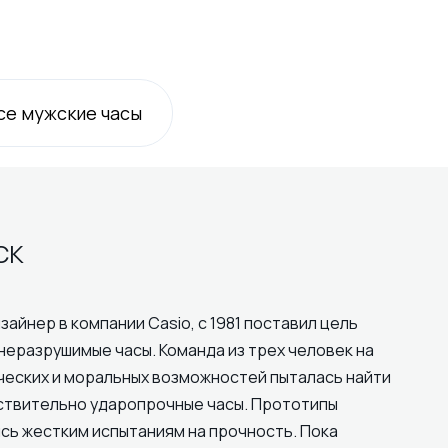
се
мужские
часы
CK
зайнер в компании Casio, с 1981 поставил цель
неразрушимые часы. Команда из трех человек на
ческих и моральных возможностей пыталась найти
ствительно ударопрочные часы. Прототипы
сь жестким испытаниям на прочность. Пока