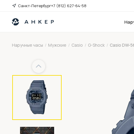
Санкт-Петербург
+7 (812) 627-64-58
Нар
Наручные часы
/
Мужские
/
Casio
/
G-Shock
/
Casio DW-5
Previous