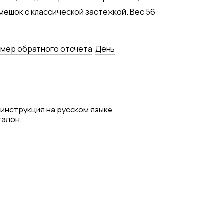
емешок с классической застежкой. Вес 56
мер обратного отсчета
День
 инструкция на русском языке,
талон.