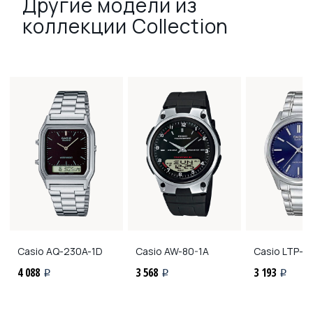
Другие модели из
коллекции Collection
Casio
AQ-230A-1D
Casio
AW-80-1A
Casio
LTP-11
4 088
3 568
3 193
i
i
i