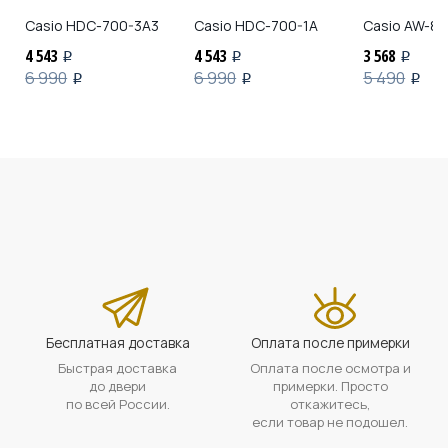
Casio
HDC-700-3A3
Casio
HDC-700-1A
Casio
AW-80
4 543
4 543
3 568
i
i
i
6 990
6 990
5 490
i
i
i
Бесплатная доставка
Оплата после примерки
Быстрая доставка
Оплата после осмотра и
до двери
примерки. Просто
по всей России.
откажитесь,
если товар не подошел.