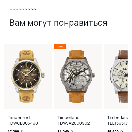
Вам могут понравиться
-20%
Timberland
Timberland
Timberland
TDWGB0054901
TDWJA2000902
TBL.15951JS
17 300
14 240
18 600
i
i
i