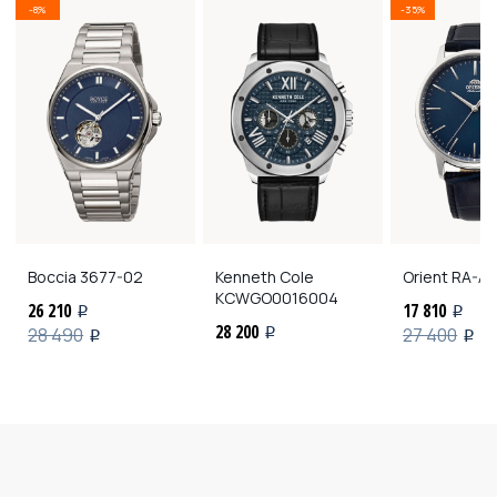
-8%
-35%
Boccia
3677-02
Kenneth Cole
Orient
RA-A
KCWGO0016004
26 210
17 810
i
i
28 200
28 490
27 400
i
i
i