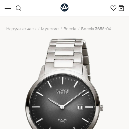
Наручные часы
/
Мужские
/
Boccia
/
Boccia 3658-04