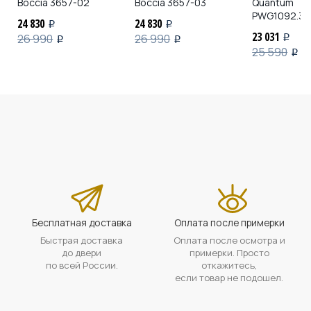
Boccia
3657-02
Boccia
3657-03
Quantum
PWG1092.35
24 830
24 830
i
i
23 031
26 990
26 990
i
i
i
25 590
i
Бесплатная доставка
Оплата после примерки
Быстрая доставка
Оплата после осмотра и
до двери
примерки. Просто
по всей России.
откажитесь,
если товар не подошел.