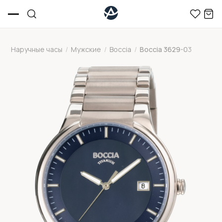
Наручные часы
/
Мужские
/
Boccia
/
Boccia 3629-03