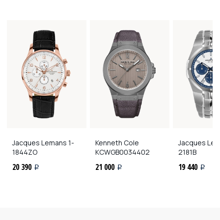
Jacques Lemans
1-
Kenneth Cole
Jacques Le
1844ZO
KCWGB0034402
2181B
20 390
21 000
19 440
i
i
i