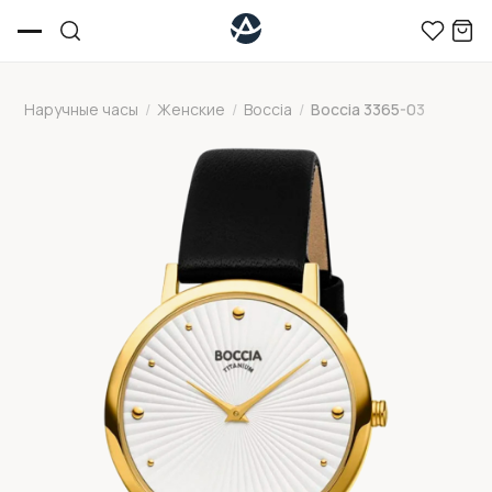
Наручные часы
/
Женские
/
Boccia
/
Boccia 3365-03