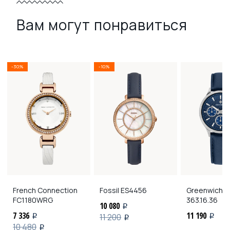
Вам могут понравиться
-30%
-10%
French Connection
Fossil
ES4456
Greenwich
G
FC1180WRG
363.16.36
10 080
i
7 336
11 190
11 200
i
i
i
10 480
i