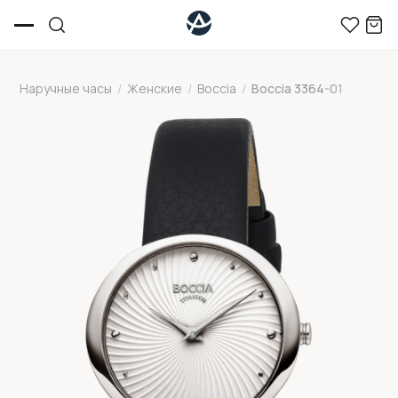
Наручные часы
/
Женские
/
Boccia
/
Boccia 3364-01