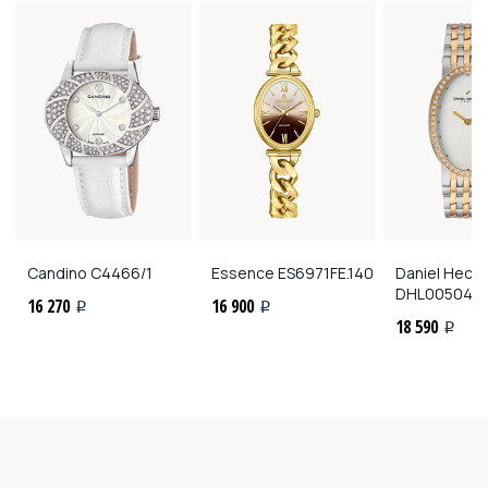
Candino
C4466/1
Essence
ES6971FE.140
Daniel Hech
DHL00504
16 270
16 900
i
i
18 590
i