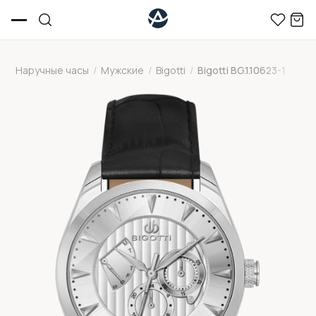
Наручные часы
/
Мужские
/
Bigotti
/
Bigotti BG.1.10623-1