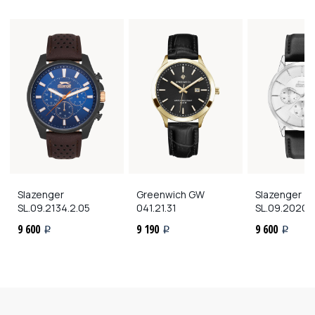
Slazenger
Greenwich
GW
Slazenger
SL.09.2134.2.05
041.21.31
SL.09.2020.2
9 600
9 190
9 600
i
i
i