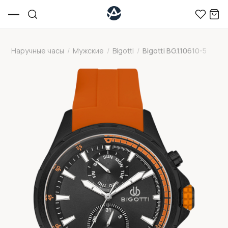
Наручные часы
/
Мужские
/
Bigotti
/
Bigotti BG.1.10610-5