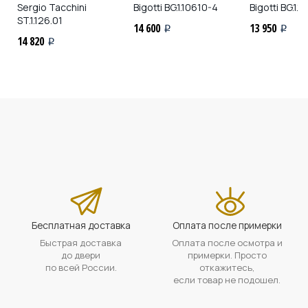
Sergio Tacchini
Bigotti
BG.1.10610-4
Bigotti
BG.1.1
ST.1.126.01
14 600
13 950
i
i
14 820
i
Бесплатная доставка
Оплата после примерки
Быстрая доставка
Оплата после осмотра и
до двери
примерки. Просто
по всей России.
откажитесь,
если товар не подошел.