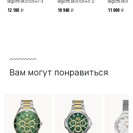
Bigotti
BG.1.10541-3
Bigotti
BG.1.10543-2
Bigotti
BG.1.1
12 180
10 940
11 000
i
i
i
Вам могут понравиться