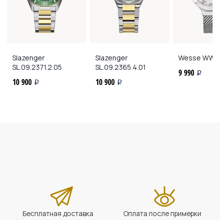
Slazenger
Slazenger
Wesse
WWL1
SL.09.2371.2.05
SL.09.2365.4.01
9 990
i
10 900
10 900
i
i
Бесплатная доставка
Оплата после примерки