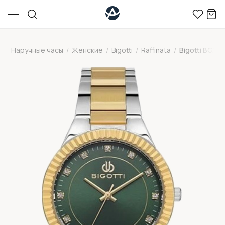
Наручные часы
/
Женские
/
Bigotti
/
Raffinata
/
Bigotti BG.1.1