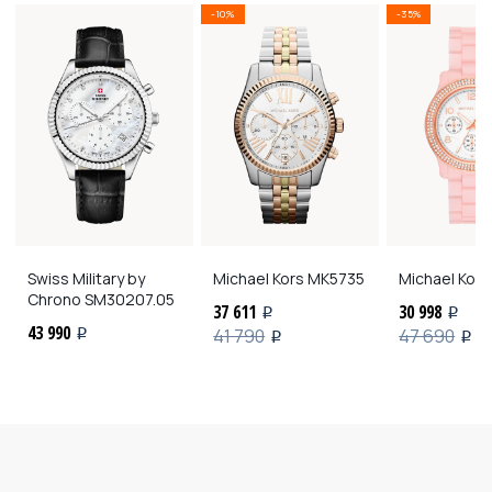
-10%
-35%
Swiss Military by
Michael Kors
MK5735
Michael Kors
Chrono
SM30207.05
37 611
30 998
i
i
43 990
41 790
47 690
i
i
i