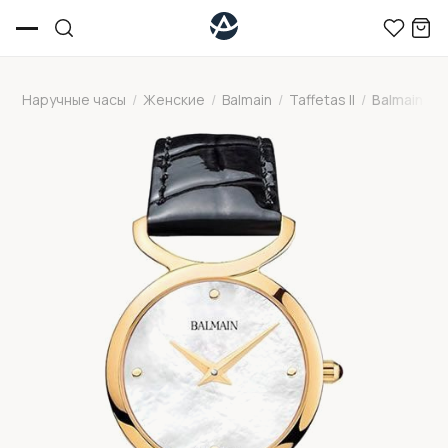
Наручные часы
/
Женские
/
Balmain
/
Taffetas II
/
Balmain B