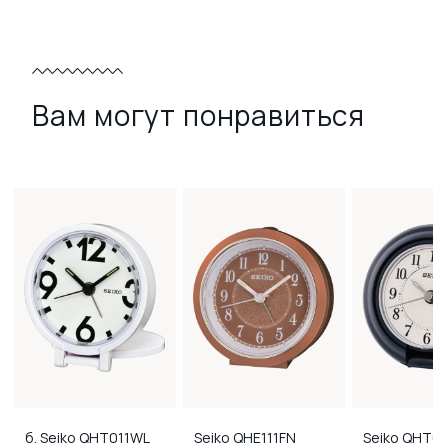
Вам могут понравиться
б. Seiko
QHT011WL
Seiko
QHE111FN
Seiko
QHT01