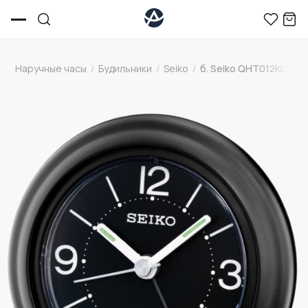
Наручные часы
/
Будильники
/
Seiko
/
б. Seiko QHT012KL