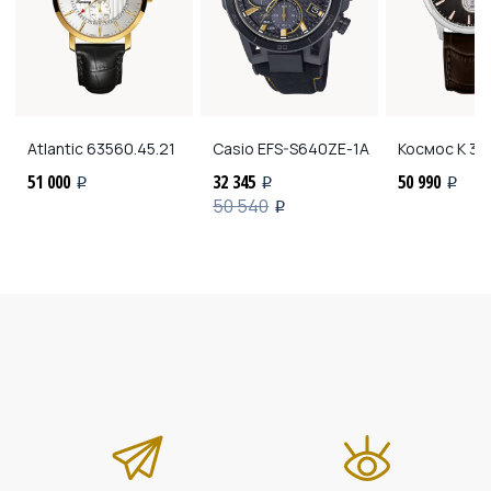
Atlantic
63560.45.21
Casio
EFS-S640ZE-1A
Космос
K 30
51 000
32 345
50 990
i
i
i
50 540
i