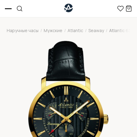
Наручные часы
/
Мужские
/
Atlantic
/
Seaway
/
Atlantic 6356