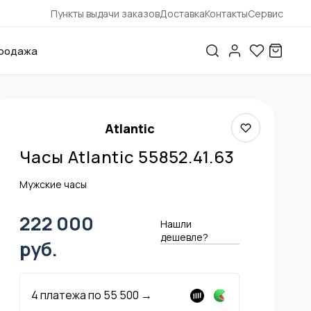
Пункты выдачи заказов
Доставка
Контакты
Сервис
родажа
Atlantic
Часы Atlantic 55852.41.63
Мужские часы
222 000
Нашли
дешевле?
руб.
4 платежа по
55 500
→