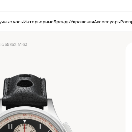
учные часы
Интерьерные
Бренды
Украшения
Аксессуары
Расп
tic 55852.41.63