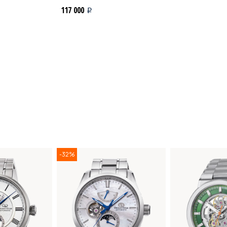
117 000
i
-32%