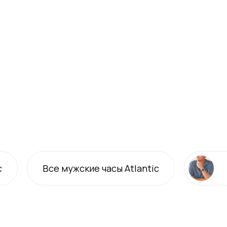
c
Все
мужские
часы Atlantic