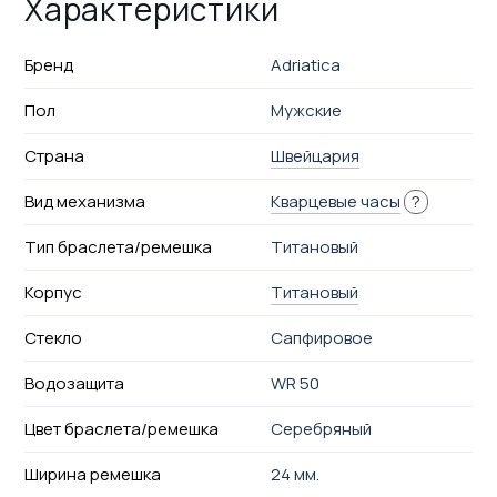
Характеристики
Бренд
Adriatica
Пол
Мужские
Страна
Швейцария
Вид механизма
Кварцевые часы
?
Тип браслета/ремешка
Титановый
Корпус
Титановый
Стекло
Сапфировое
Водозащита
WR 50
Цвет браслета/ремешка
Серебряный
Ширина ремешка
24 мм.