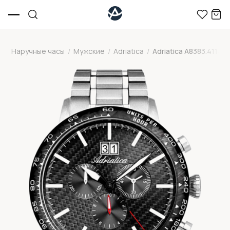
Наручные часы
/
Мужские
/
Adriatica
/
Adriatica A8383.4114C