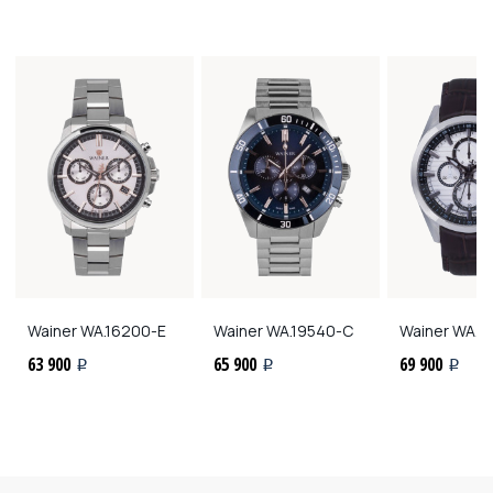
Wainer
WA.16200-E
Wainer
WA.19540-C
Wainer
WA.1
63 900
65 900
69 900
i
i
i