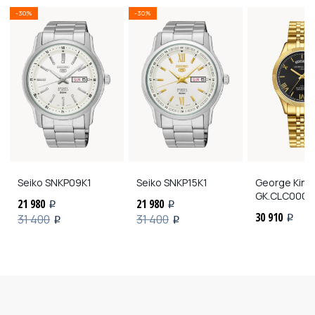
-30%
-30%
Seiko
SNKP09K1
Seiko
SNKP15K1
George Kini
GK.CLC0004
21 980
21 980
i
i
30 910
31 400
31 400
i
i
i