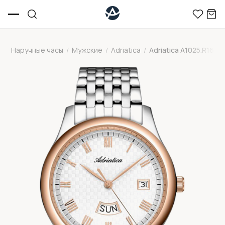
Наручные часы
/
Мужские
/
Adriatica
/
Adriatica A1025.R163Q