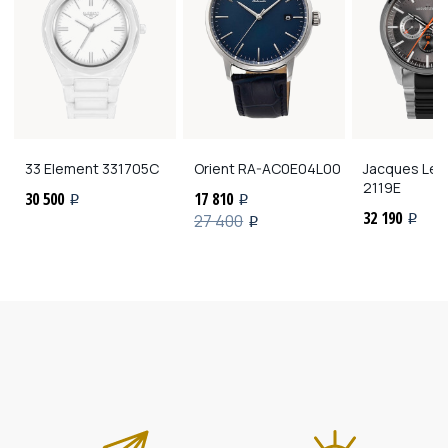
33 Element
331705C
Orient
RA-AC0E04L00
Jacques Le
2119E
30 500
17 810
i
i
32 190
27 400
i
i