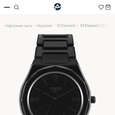
Наручные часы
/
Мужские
/
33 Element
/
33 Element 331704C