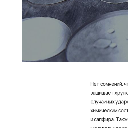
Нет сомнений, ч
защищает хрупки
случайных удар
химическим сост
и сапфира. Так