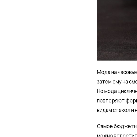
Мода на часовые
затем ему на см
Но мода цикличн
повторяют форму
видам стекол и 
Самое бюджетно
можно встретить