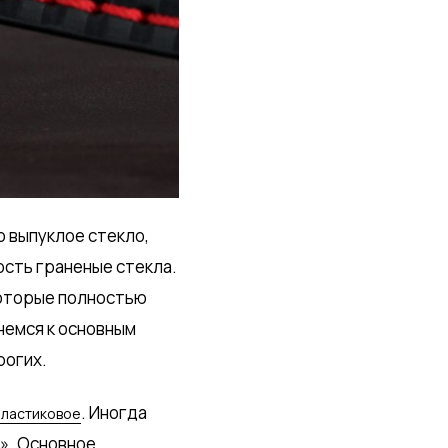
о выпуклое стекло,
ость граненые стекла.
 которые полностью
рнемся к основным
рогих.
. Иногда
пластиковое
з». Основное