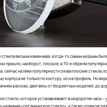
 стекла весьма изменчива: когда-то самым модным был
ену пришло, наоборот, плоское, в 70-е обрели популярн
а, сейчас на пике популярности снова плоские стекла,
 корпуса не только по контуру, но и в профиль. Но ве
начнем рассказ, двигаясь от бюджетных моделей, до до
е стекло, которое устанавливают в недорогие часы –
 названия «органическое стекло», а также «плексигла