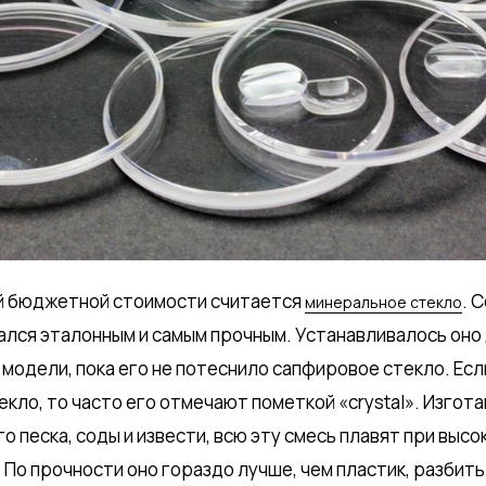
й бюджетной стоимости считается
. 
минеральное стекло
ался эталонным и самым прочным. Устанавливалось оно
одели, пока его не потеснило сапфировое стекло. Есл
кло, то часто его отмечают пометкой «crystal». Изгота
о песка, соды и извести, всю эту смесь плавят при выс
 По прочности оно гораздо лучше, чем пластик, разбить