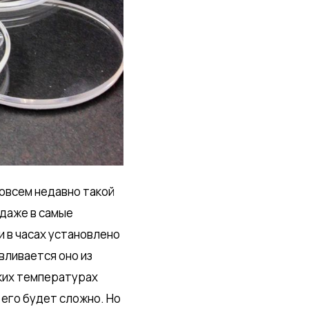
Совсем недавно такой
 даже в самые
и в часах установлено
вливается оно из
оких температурах
 его будет сложно. Но