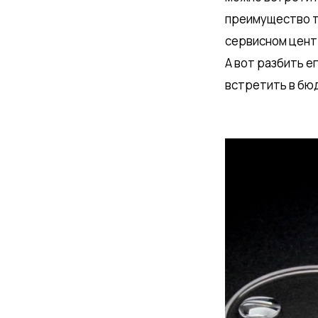
преимущество та
сервисном центр
А вот разбить е
встретить в бю