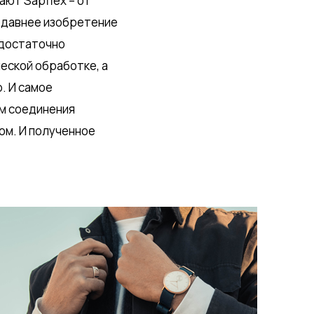
ают Sapflex – от
 недавнее изобретение
 достаточно
еской обработке, а
. И самое
ем соединения
ом. И полученное