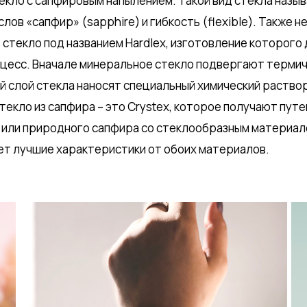
кло с сапфировым напылением. Такой вид стекла назыв
слов «сапфир» (sapphire) и гибкость (flexible). Также
– стекло под названием Hardlex, изготовление которого
цесс. Вначале минеральное стекло подвергают термич
й слой стекла наносят специальный химический раствор
екло из сапфира – это Crystex, которое получают пут
 или природного сапфира со стеклообразным материал
ет лучшие характеристики от обоих материалов.