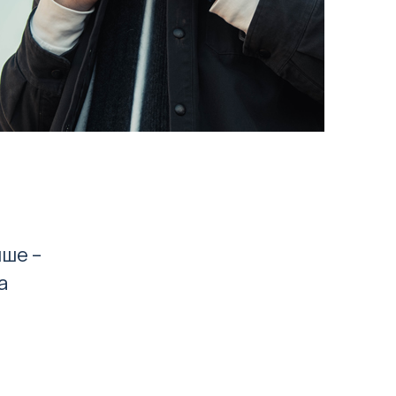
чше –
а