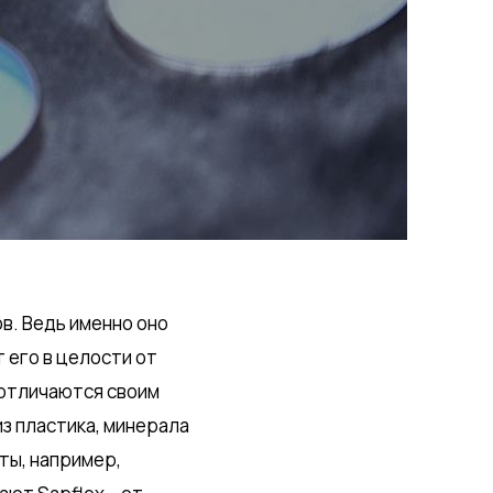
ов. Ведь именно оно
т его в целости от
 отличаются своим
из пластика, минерала
ты, например,