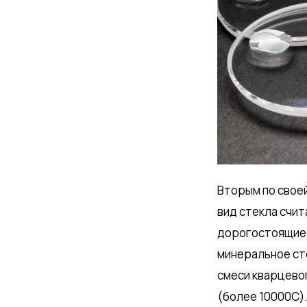
Вторым по свое
вид стекла счит
дорогостоящие м
минеральное сте
смеси кварцевог
(более 10000С).