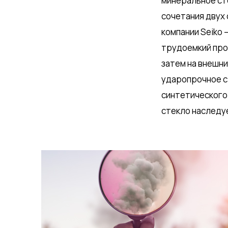
минеральное сте
сочетания двух 
компании Seiko 
трудоемкий про
затем на внешни
ударопрочное ст
синтетического
стекло наследу