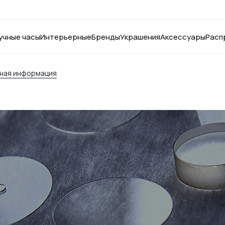
учные часы
Интерьерные
Бренды
Украшения
Аксессуары
Расп
езная информация