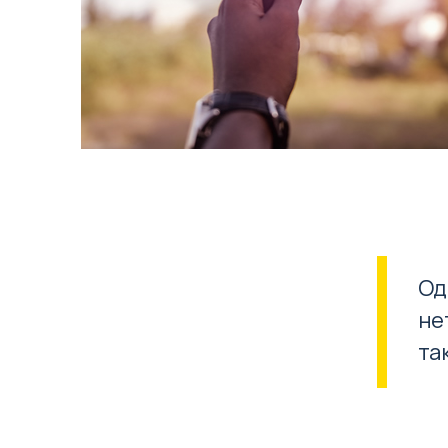
Од
не
та