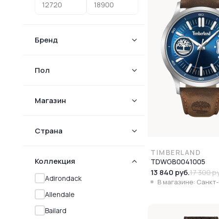
Бренд
Пол
Магазин
Страна
TIMBERLAND
Коллекция
TDWGB0041005
13 840 руб.
17 300 р
Adirondack
В магазине: Санкт
Allendale
Bailard