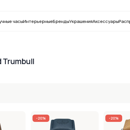
учные часы
Интерьерные
Бренды
Украшения
Аксессуары
Расп
 Trumbull
-20%
-20%