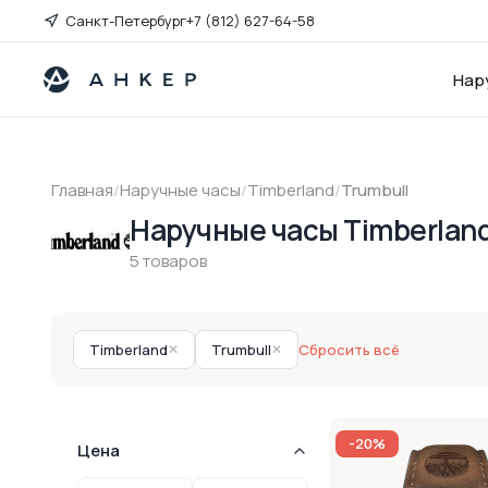
Санкт-Петербург
+7 (812) 627-64-58
Нар
Главная
/
Наручные часы
/
Timberland
/
Trumbull
Наручные часы Timberland
5 товаров
Timberland
✕
Trumbull
✕
Сбросить всё
-20%
Цена