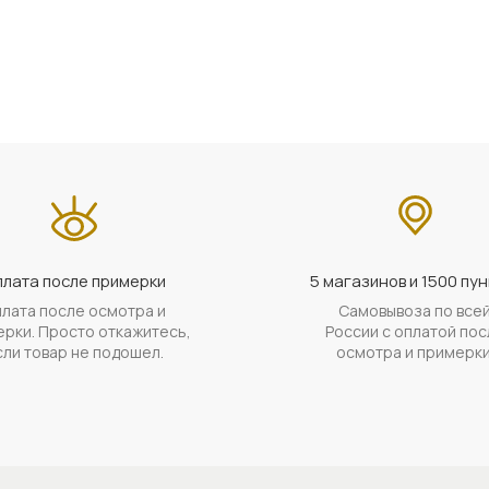
лата после примерки
5 магазинов и 1500 пун
лата после осмотра и
Самовывоза по все
рки. Просто откажитесь,
России с оплатой пос
сли товар не подошел.
осмотра и примерки