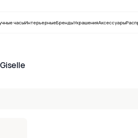
учные часы
Интерьерные
Бренды
Украшения
Аксессуары
Расп
iselle