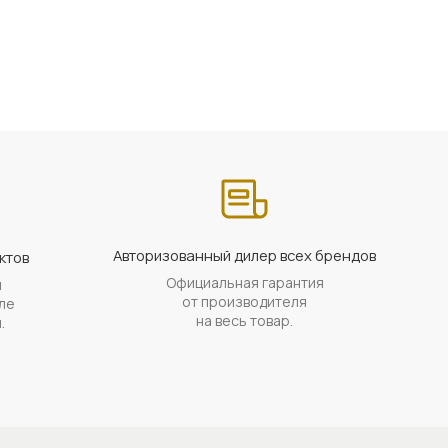
Авторизованный дилер всех брендов
ктов
Официальная гарантия
й
от производителя
ле
на весь товар.
.