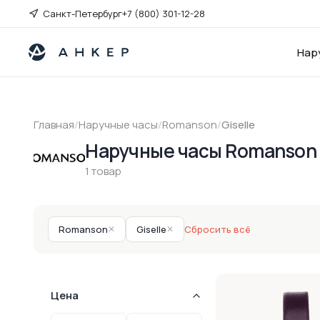
Санкт-Петербург
+7 (800) 301-12-28
Нар
Главная
/
Наручные часы
/
Romanson
/
Giselle
Наручные часы Romanson G
1 товар
Romanson
✕
Giselle
✕
Сбросить всё
Цена