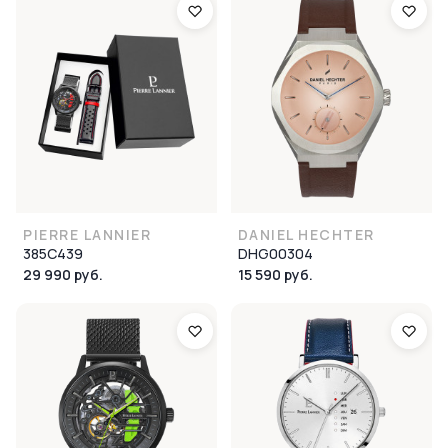
PIERRE LANNIER
DANIEL HECHTER
385C439
DHG00304
29 990 руб.
15 590 руб.