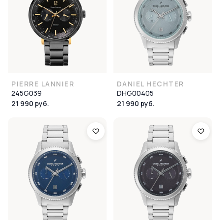
PIERRE LANNIER
DANIEL HECHTER
245G039
DHG00405
21 990 руб.
21 990 руб.