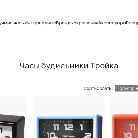
учные часы
Интерьерные
Бренды
Украшения
Аксессуары
Расп
Часы будильники Тройка
Сортировать:
Популярн