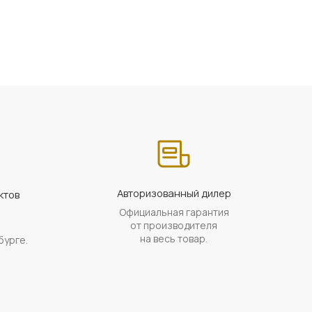
Авторизованный дилер
ктов
Официальная гарантия
а
от производителя
на весь товар.
бурге.