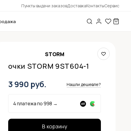
Пункты выдачи заказов
Доставка
Контакты
Сервис
родажа
STORM
очки STORM 9ST604-1
3 990 руб.
Нашли дешевле?
4 платежа по
998
→
В корзину